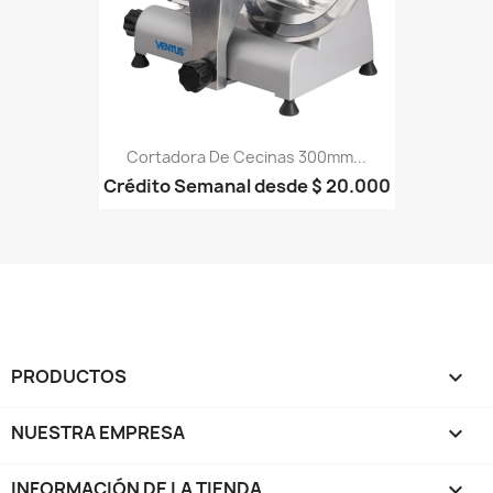
Cortadora De Cecinas 300mm...
Crédito Semanal desde $ 20.000
PRODUCTOS

NUESTRA EMPRESA

INFORMACIÓN DE LA TIENDA
keyboard_arrow_down