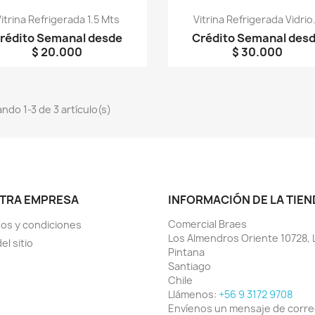
Vista rápida
Vista rápida


itrina Refrigerada 1.5 Mts
Vitrina Refrigerada Vidrio.
rédito Semanal desde
Crédito Semanal des
$ 20.000
$ 30.000
ndo 1-3 de 3 artículo(s)
TRA EMPRESA
INFORMACIÓN DE LA TIEN
Comercial Braes
os y condiciones
Los Almendros Oriente 10728, 
el sitio
Pintana
Santiago
Chile
Llámenos:
+56 9 3172 9708
Envíenos un mensaje de corr