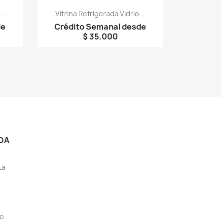
Vista rápida

..
Vitrina Refrigerada Vidrio...
de
Crédito Semanal desde
$ 35.000
DA
La
eo