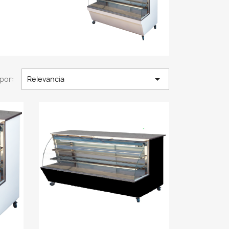

por:
Relevancia