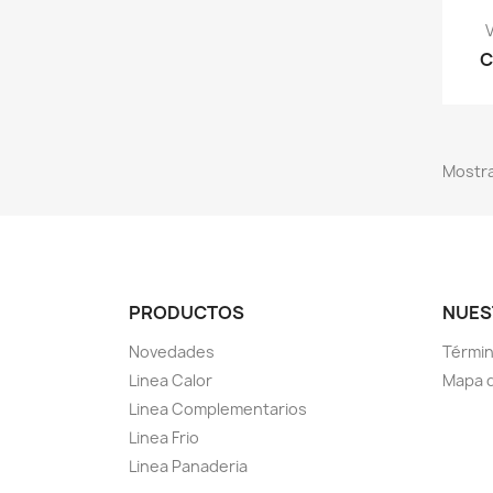
V
C
Mostra
PRODUCTOS
NUES
Novedades
Términ
Linea Calor
Mapa d
Linea Complementarios
Linea Frio
Linea Panaderia