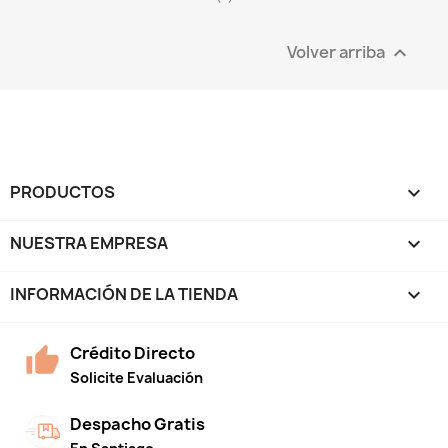
Volver arriba

PRODUCTOS

NUESTRA EMPRESA

INFORMACIÓN DE LA TIENDA
keyboard_arrow_down
Crédito Directo
Solicite Evaluación
Despacho Gratis