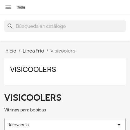

search
Inicio
Linea Frio
Visicoolers
VISICOOLERS
VISICOOLERS
Vitrinas para bebidas

Relevancia